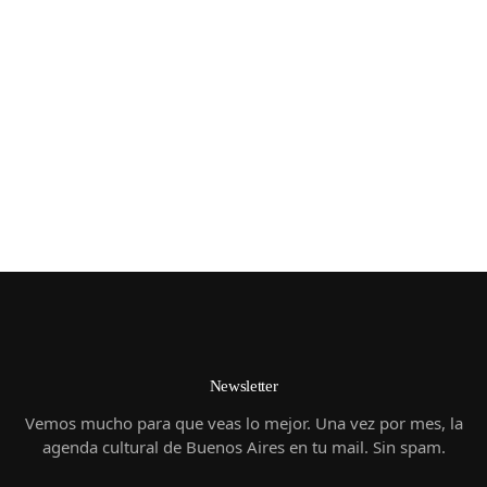
2 de abril de 1982
Crónica del 2 de abril de 1982: la marcha obrera del 30
de marzo, la Operación Rosario, Giachino, la Plaza de
Mayo y el inicio de la guerra de Malvinas.
(
HISTORIA
)
Newsletter
Vemos mucho para que veas lo mejor. Una vez por mes, la
agenda cultural de Buenos Aires en tu mail. Sin spam.