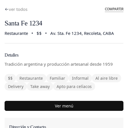
ver todos
COMPARTIR
Santa Fe 1234
Restaurante
•
$$
•
Av. Sta. Fe 1234
, Recoleta, CABA
Detalles
Tradición argentina y producción artesanal desde 1959
$$
Restaurante
Familiar
Informal
Al aire libre
Delivery
Take away
Apto para celíacos
Ver menú
Dirección y Contacto