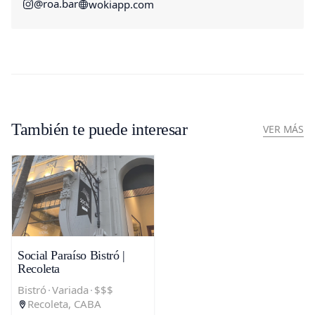
@roa.bar
wokiapp.com
También te puede interesar
VER MÁS
Social Paraíso Bistró |
Recoleta
Bistró
·
Variada
·
$$$
Recoleta, CABA