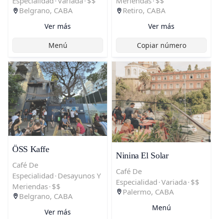
Meriendas
·
$$
Especialidad
·
Variada
·
$$
Retiro, CABA
Belgrano, CABA
Ver más
Ver más
Copiar número
Menú
ÖSS Kaffe
Ninina El Solar
Café De
Café De
Especialidad
·
Desayunos Y
Especialidad
·
Variada
·
$$
Meriendas
·
$$
Palermo, CABA
Belgrano, CABA
Menú
Ver más