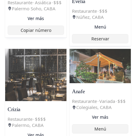
Evelia
Restaurante
·
Asiática
·
$$$
Palermo Soho, CABA
Restaurante
·
$$$
Núñez, CABA
Ver más
Menú
Copiar número
Reservar
Anafe
Restaurante
·
Variada
·
$$$
Colegiales, CABA
Crizia
Ver más
Restaurante
·
$$$$
Palermo, CABA
Menú
Ver más