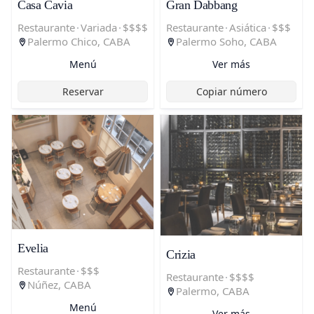
Casa Cavia
Gran Dabbang
Restaurante
·
Variada
·
$$$$
Restaurante
·
Asiática
·
$$$
Palermo Chico, CABA
Palermo Soho, CABA
Menú
Ver más
Reservar
Copiar número
Evelia
Crizia
Restaurante
·
$$$
Restaurante
·
$$$$
Núñez, CABA
Palermo, CABA
Menú
Ver más