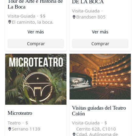
Tour de Arte e Historia de
DE LA BOCA
La Boca
Visita-Guiada
·
Visita-Guiada
·
$$
Brandsen 805
El caminito, la boca.
Ver más
Ver más
Comprar
Comprar
Visitas guiadas del Teatro
Microteatro
Colón
Visita-Guiada
·
$
Teatro
·
$
Cerrito 628, C1010
Serrano 1139
Cdad. Autónoma de