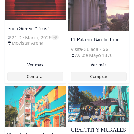
Soda Stereo, "Ecos"
21 De Marzo, 2026
+
9
El Palacio Barolo Tour
Movistar Arena
Visita-Guiada
·
$$
Av .de Mayo 1370
Ver más
Ver más
Comprar
Comprar
GRAFFITI Y MURALES