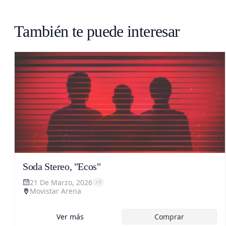
También te puede interesar
Soda Stereo, "Ecos"
21 De Marzo, 2026
+
9
Movistar Arena
Ver más
Comprar