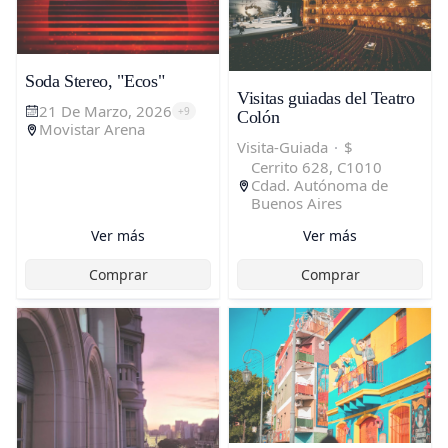
Soda Stereo, "Ecos"
Visitas guiadas del Teatro
21 De Marzo, 2026
+
9
Colón
Movistar Arena
Visita-Guiada
·
$
Cerrito 628, C1010
Cdad. Autónoma de
Buenos Aires
Ver más
Ver más
Comprar
Comprar