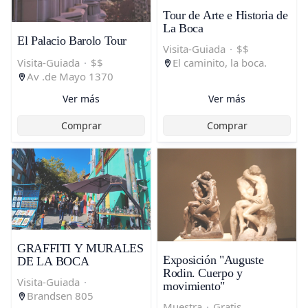
Tour de Arte e Historia de
La Boca
El Palacio Barolo Tour
Visita-Guiada
·
$$
El caminito, la boca.
Visita-Guiada
·
$$
Av .de Mayo 1370
Ver más
Ver más
Comprar
Comprar
GRAFFITI Y MURALES
Exposición "Auguste
DE LA BOCA
Rodin. Cuerpo y
Visita-Guiada
·
movimiento"
Brandsen 805
Muestra
·
Gratis