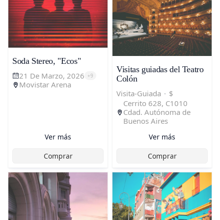
Soda Stereo, "Ecos"
Visitas guiadas del Teatro
21 De Marzo, 2026
+
9
Colón
Movistar Arena
Visita-Guiada
·
$
Cerrito 628, C1010
Cdad. Autónoma de
Buenos Aires
Ver más
Ver más
Comprar
Comprar