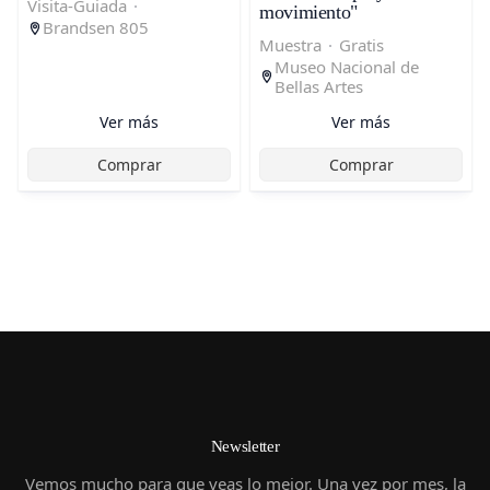
Visita-Guiada
·
movimiento"
Brandsen 805
Muestra
·
Gratis
Museo Nacional de
Bellas Artes
Ver más
Ver más
Comprar
Comprar
Newsletter
Vemos mucho para que veas lo mejor. Una vez por mes, la